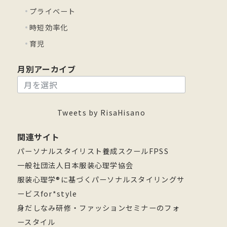
プライベート
時短効率化
育児
月別アーカイブ
月
別
ア
Tweets by RisaHisano
ー
関連サイト
カ
パーソナルスタイリスト養成スクールFPSS
イ
一般社団法人日本服装心理学協会
ブ
服装心理学®に基づくパーソナルスタイリングサ
ービスfor*style
身だしなみ研修・ファッションセミナーのフォ
ースタイル