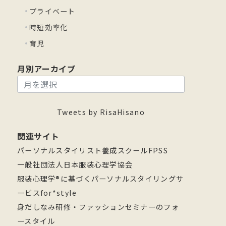
プライベート
時短効率化
育児
月別アーカイブ
月
別
ア
Tweets by RisaHisano
ー
関連サイト
カ
パーソナルスタイリスト養成スクールFPSS
イ
一般社団法人日本服装心理学協会
ブ
服装心理学®に基づくパーソナルスタイリングサ
ービスfor*style
身だしなみ研修・ファッションセミナーのフォ
ースタイル