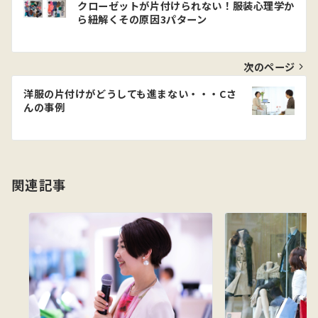
クローゼットが片付けられない！服装心理学か
稿
ら紐解くその原因3パターン
ナ
ビ
次のページ
ゲ
洋服の片付けがどうしても進まない・・・Cさ
んの事例
ー
シ
ョ
関連記事
ン