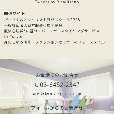
Tweets by RisaHisano
ー
カ
関連サイト
イ
パーソナルスタイリスト養成スクールFPSS
ブ
一般社団法人日本服装心理学協会
服装心理学®に基づくパーソナルスタイリングサービス
for*style
身だしなみ研修・ファッションセミナーのフォースタイル
お電話でのお問合せ
03-6452-2347
電話受付時間：平日10:00-18:00
フォームからのお問合せ