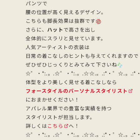
パンツで
腰の位置が高く見えるデザイン。
こちらも脚長効果は抜群です
さらに、
ハット
で高さを出し
全体的にスラリと見せています。
人気アーティストの衣装は
日常の着こなしのヒントも与えてくれますので
ぜひぜひじっくりとみてみて下さいね
☆゜・*:.。.☆゜・*:.。.☆☆.。.:*・゜☆.。.:
体型をより美しく見せる着こなしなら
フォースタイルのパーソナルスタイリスト
におまかせください！
アパレル業界での豊富な実績を持つ
スタイリストが担当します。
詳しくは
こちら
へ！
☆゜・*:.。.☆゜・*:.。.☆☆.。.:*・゜☆.。.: