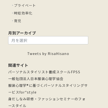
プライベート
時短効率化
育児
月別アーカイブ
月
別
ア
Tweets by RisaHisano
ー
関連サイト
カ
パーソナルスタイリスト養成スクールFPSS
イ
一般社団法人日本服装心理学協会
ブ
服装心理学®に基づくパーソナルスタイリングサ
ービスfor*style
身だしなみ研修・ファッションセミナーのフォ
ースタイル