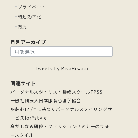
プライベート
時短効率化
育児
月別アーカイブ
月
別
ア
Tweets by RisaHisano
ー
関連サイト
カ
パーソナルスタイリスト養成スクールFPSS
イ
一般社団法人日本服装心理学協会
ブ
服装心理学®に基づくパーソナルスタイリングサ
ービスfor*style
身だしなみ研修・ファッションセミナーのフォ
ースタイル