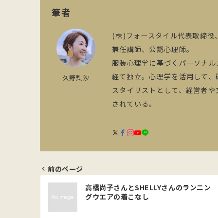
筆者
(株)フォースタイル代表取締役
兼任講師、公認心理師。
服装心理学に基づくパーソナル
経て独立。心理学を活用して、
久野梨沙
スタイリストとして、経営者や
されている。
前のページ
投
高橋尚子さんとSHELLYさんのランニン
グウエアの着こなし
稿