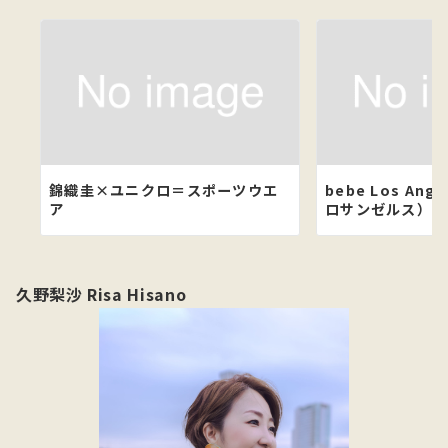
錦織圭×ユニクロ＝スポーツウエ
bebe Los An
ア
ロサンゼルス）東
久野梨沙 Risa Hisano