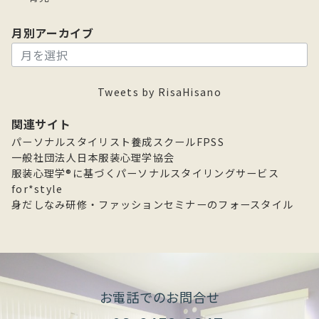
月別アーカイブ
月
別
ア
Tweets by RisaHisano
ー
カ
関連サイト
イ
パーソナルスタイリスト養成スクールFPSS
ブ
一般社団法人日本服装心理学協会
服装心理学®に基づくパーソナルスタイリングサービス
for*style
身だしなみ研修・ファッションセミナーのフォースタイル
お電話でのお問合せ