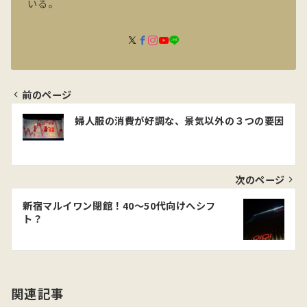
いる。
前のページ
投
婦人服の消費が好調な、景気以外の３つの要因
稿
ナ
ビ
次のページ
ゲ
新宿マルイワン閉館！40～50代向けへシフ
ト？
ー
シ
ョ
関連記事
ン