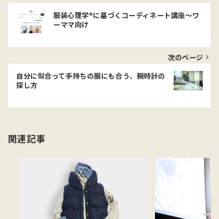
投
服装心理学®に基づくコーディネート講座〜ワ
稿
ーママ向け
ナ
ビ
次のページ
ゲ
自分に似合って手持ちの服にも合う、腕時計の
探し方
ー
シ
ョ
関連記事
ン