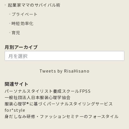
起業家ママのサバイバル術
プライベート
時短効率化
育児
月別アーカイブ
月
別
ア
Tweets by RisaHisano
ー
カ
関連サイト
イ
パーソナルスタイリスト養成スクールFPSS
ブ
一般社団法人日本服装心理学協会
服装心理学®に基づくパーソナルスタイリングサービス
for*style
身だしなみ研修・ファッションセミナーのフォースタイル