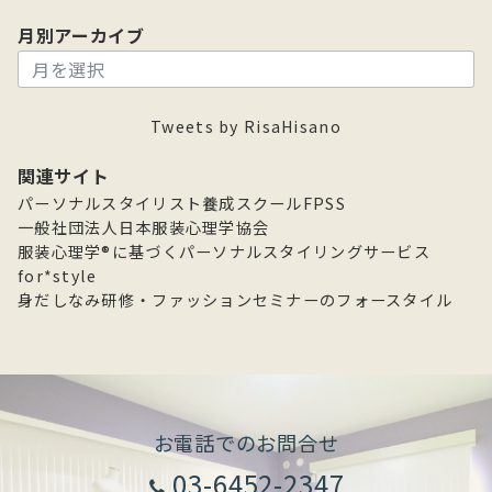
月別アーカイブ
月
別
ア
Tweets by RisaHisano
ー
カ
関連サイト
イ
パーソナルスタイリスト養成スクールFPSS
ブ
一般社団法人日本服装心理学協会
服装心理学®に基づくパーソナルスタイリングサービス
for*style
身だしなみ研修・ファッションセミナーのフォースタイル
お電話でのお問合せ
03-6452-2347