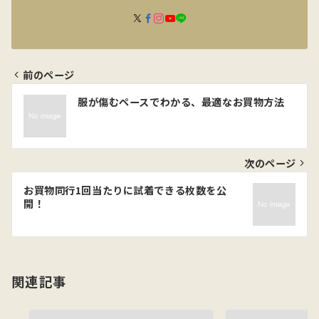
前のページ
投
服が傷むペースでわかる、最適なお買物方法
稿
ナ
ビ
次のページ
ゲ
お買物同行1回当たりに試着できる枚数を公
開！
ー
シ
ョ
関連記事
ン