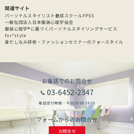
カ
関連サイト
イ
パーソナルスタイリスト養成スクールFPSS
ブ
一般社団法人日本服装心理学協会
服装心理学®に基づくパーソナルスタイリングサービス
for*style
身だしなみ研修・ファッションセミナーのフォースタイル
お電話でのお問合せ
03-6452-2347
電話受付時間：平日10:00-18:00
フォームからのお問合せ
お問合せ