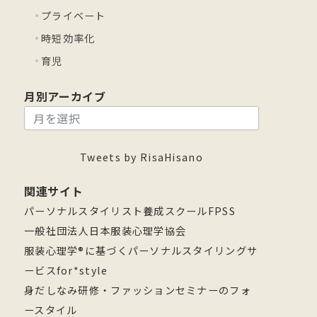
プライベート
時短効率化
育児
月別アーカイブ
月
別
ア
Tweets by RisaHisano
ー
関連サイト
カ
パーソナルスタイリスト養成スクールFPSS
イ
一般社団法人日本服装心理学協会
ブ
服装心理学®に基づくパーソナルスタイリングサ
ービスfor*style
身だしなみ研修・ファッションセミナーのフォ
ースタイル