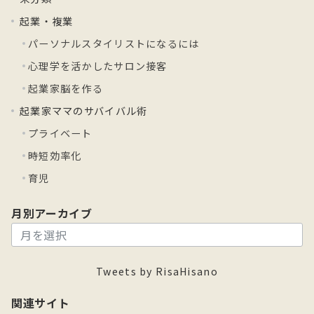
起業・複業
パーソナルスタイリストになるには
心理学を活かしたサロン接客
起業家脳を作る
起業家ママのサバイバル術
プライベート
時短効率化
育児
月別アーカイブ
月
別
ア
Tweets by RisaHisano
ー
カ
関連サイト
イ