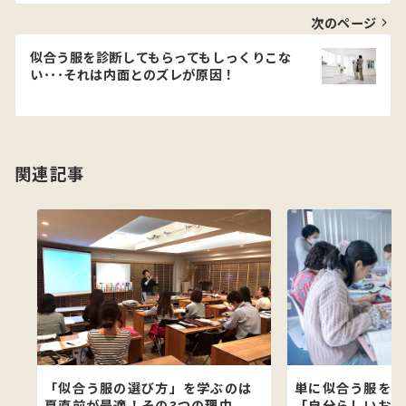
ビ
次のページ
ゲ
似合う服を診断してもらってもしっくりこな
い･･･それは内面とのズレが原因！
ー
シ
ョ
関連記事
ン
「似合う服の選び方」を学ぶのは
単に似合う服を知
夏直前が最適！その3つの理由
「自分らしいおし