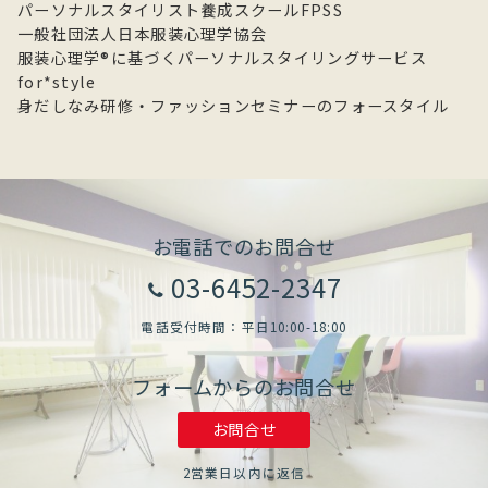
パーソナルスタイリスト養成スクールFPSS
ブ
一般社団法人日本服装心理学協会
服装心理学®に基づくパーソナルスタイリングサービス
for*style
身だしなみ研修・ファッションセミナーのフォースタイル
お電話でのお問合せ
03-6452-2347
電話受付時間：平日10:00-18:00
フォームからのお問合せ
お問合せ
2営業日以内に返信