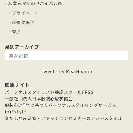
起業家ママのサバイバル術
プライベート
時短効率化
育児
月別アーカイブ
月
別
ア
Tweets by RisaHisano
ー
カ
関連サイト
イ
パーソナルスタイリスト養成スクールFPSS
ブ
一般社団法人日本服装心理学協会
服装心理学®に基づくパーソナルスタイリングサービス
for*style
身だしなみ研修・ファッションセミナーのフォースタイル