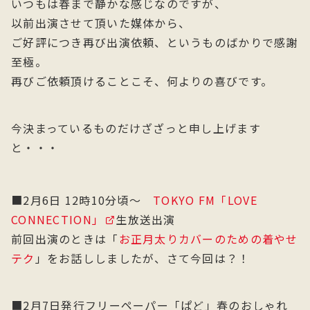
いつもは春まで静かな感じなのですが、
以前出演させて頂いた媒体から、
ご好評につき再び出演依頼、というものばかりで感謝
至極。
再びご依頼頂けることこそ、何よりの喜びです。
今決まっているものだけざざっと申し上げます
と・・・
■2月6日 12時10分頃〜
TOKYO FM「LOVE
CONNECTION」
生放送出演
前回出演のときは「
お正月太りカバーのための着やせ
テク
」をお話ししましたが、さて今回は？！
■2月7日発行フリーペーパー「ぱど」春のおしゃれ