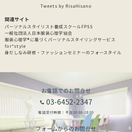
ア
Tweets by RisaHisano
ー
カ
関連サイト
イ
パーソナルスタイリスト養成スクールFPSS
ブ
一般社団法人日本服装心理学協会
服装心理学®に基づくパーソナルスタイリングサービス
for*style
身だしなみ研修・ファッションセミナーのフォースタイル
お電話でのお問合せ
03-6452-2347
電話受付時間：平日10:00-18:00
フォームからのお問合せ