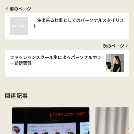
前のページ
投
一生出来る仕事としてのパーソナルスタイリス
稿
ト
ナ
ビ
次のページ
ゲ
ファッションスクール生によるパーソナルカラ
ー診断実習
ー
シ
ョ
関連記事
ン