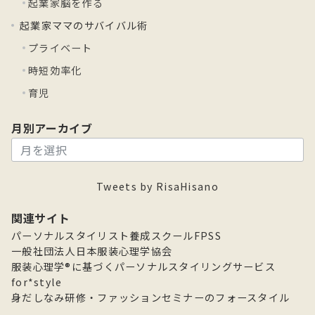
起業家脳を作る
起業家ママのサバイバル術
プライベート
時短効率化
育児
月別アーカイブ
月
別
ア
Tweets by RisaHisano
ー
カ
関連サイト
イ
パーソナルスタイリスト養成スクールFPSS
ブ
一般社団法人日本服装心理学協会
服装心理学®に基づくパーソナルスタイリングサービス
for*style
身だしなみ研修・ファッションセミナーのフォースタイル