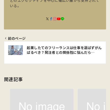
どのエグゼクティブを中心に幅広い層から支持されて
いる。
前のページ
投
起業したてのフリーランスは仕事を選ばずがん
稿
ばるべき？発注者との関係性に悩んだら…
ナ
ビ
ゲ
関連記事
ー
シ
ョ