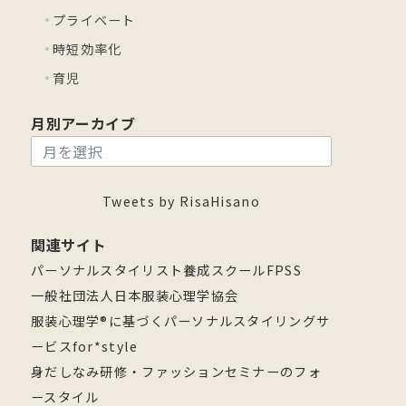
プライベート
時短効率化
育児
月別アーカイブ
月
別
ア
Tweets by RisaHisano
ー
関連サイト
カ
パーソナルスタイリスト養成スクールFPSS
イ
一般社団法人日本服装心理学協会
ブ
服装心理学®に基づくパーソナルスタイリングサ
ービスfor*style
身だしなみ研修・ファッションセミナーのフォ
ースタイル