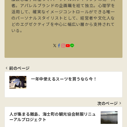
者。アパレルブランドの企画職を経て独立。心理学を
活用して、確実なイメージコントロールができる唯一
のパーソナルスタイリストとして、経営者や文化人な
どのエグゼクティブを中心に幅広い層から支持されて
いる。
前のページ
投
一年中使えるスーツを買うなら今！
稿
ナ
ビ
次のページ
ゲ
人が集まる離島、海士町の観光協会制服リニュ
ーアルプロジェクト
ー