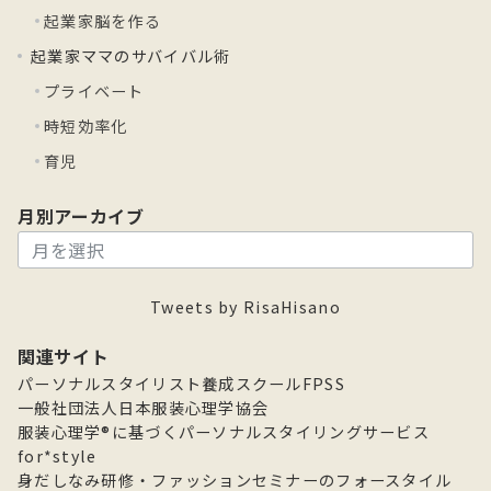
起業家脳を作る
起業家ママのサバイバル術
プライベート
時短効率化
育児
月別アーカイブ
月
別
ア
Tweets by RisaHisano
ー
カ
関連サイト
イ
パーソナルスタイリスト養成スクールFPSS
ブ
一般社団法人日本服装心理学協会
服装心理学®に基づくパーソナルスタイリングサービス
for*style
身だしなみ研修・ファッションセミナーのフォースタイル