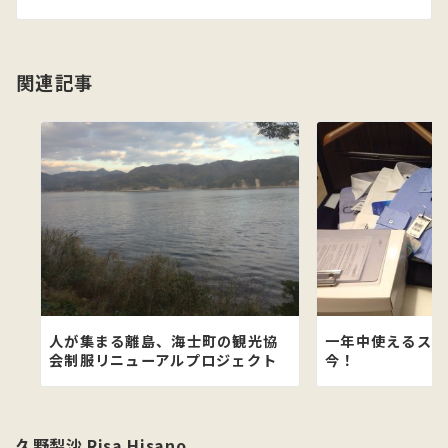
シ
ョ
関連記事
ン
人が集まる離島、海士町の観光協
一年中使えるスー
会制服リニューアルプロジェクト
今！
久野梨沙 Risa Hisano