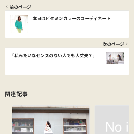
前のページ
投
本日はビタミンカラーのコーディネート
稿
ナ
ビ
次のページ
ゲ
「私みたいなセンスのない人でも大丈夫？」
ー
シ
ョ
関連記事
ン