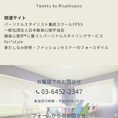
ア
Tweets by RisaHisano
ー
カ
関連サイト
イ
パーソナルスタイリスト養成スクールFPSS
ブ
一般社団法人日本服装心理学協会
服装心理学®に基づくパーソナルスタイリングサービス
for*style
身だしなみ研修・ファッションセミナーのフォースタイル
お電話でのお問合せ
03-6452-2347
電話受付時間：平日10:00-18:00
フォームからのお問合せ