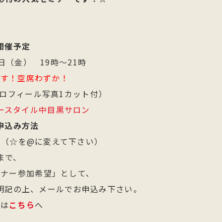
開催予定
5日（金） 19時～21時
です！空席わずか！
プロフィール写真1カット付）
ースタイル中目黒サロン
申込み方法
e.biz（☆を@に変えて下さい）
まで、
ミナー参加希望」として、
明記の上、メールでお申込み下さい。
細は
こちら
へ