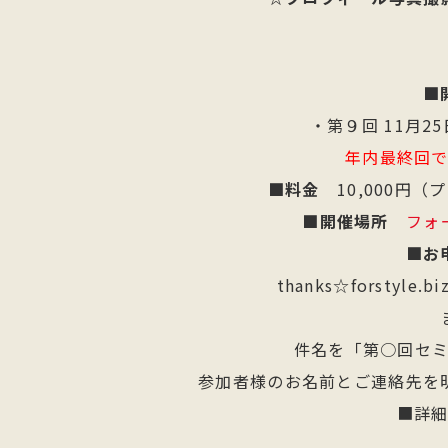
■
・第９回 11月2
年内最終回
■料金
10,000円（
■開催場所
フォ
■お
thanks☆forstyl
件名を「第○回セ
参加者様のお名前とご連絡先を
■詳