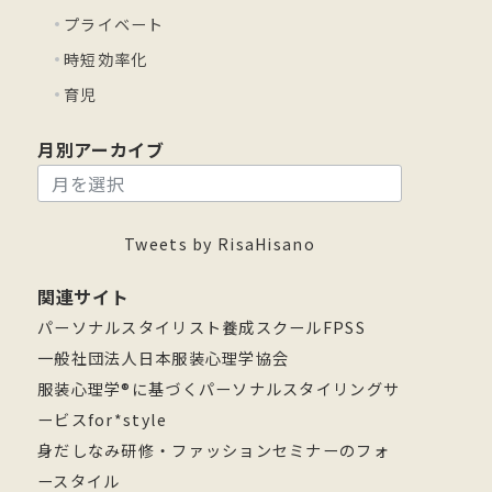
プライベート
時短効率化
育児
月別アーカイブ
月
別
ア
Tweets by RisaHisano
ー
関連サイト
カ
パーソナルスタイリスト養成スクールFPSS
イ
一般社団法人日本服装心理学協会
ブ
服装心理学®に基づくパーソナルスタイリングサ
ービスfor*style
身だしなみ研修・ファッションセミナーのフォ
ースタイル