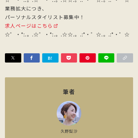
業務拡大につき、
パーソナルスタイリスト募集中！
求人ページはこちら
☆゜・*:.。.☆゜・*:.。.☆☆.。.:*・゜☆.。.:*・゜☆
筆者
久野梨沙