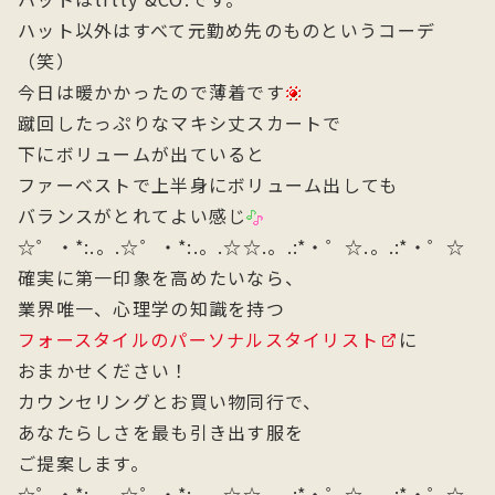
ハット以外はすべて元勤め先のものというコーデ
（笑）
今日は暖かかったので薄着です
蹴回したっぷりなマキシ丈スカートで
下にボリュームが出ていると
ファーベストで上半身にボリューム出しても
バランスがとれてよい感じ
☆゜・*:.。.☆゜・*:.。.☆☆.。.:*・゜☆.。.:*・゜☆
確実に第一印象を高めたいなら、
業界唯一、心理学の知識を持つ
フォースタイルのパーソナルスタイリスト
に
おまかせください！
カウンセリングとお買い物同行で、
あなたらしさを最も引き出す服を
ご提案します。
☆゜・*:.。.☆゜・*:.。.☆☆.。.:*・゜☆.。.:*・゜☆