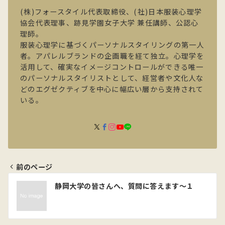
(株)フォースタイル代表取締役、(社)日本服装心理学
協会代表理事、跡見学園女子大学 兼任講師、公認心
理師。
服装心理学に基づくパーソナルスタイリングの第一人
者。アパレルブランドの企画職を経て独立。心理学を
活用して、確実なイメージコントロールができる唯一
のパーソナルスタイリストとして、経営者や文化人な
どのエグゼクティブを中心に幅広い層から支持されて
いる。
前のページ
投
静岡大学の皆さんへ、質問に答えます～１
稿
ナ