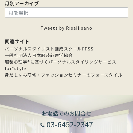
月別アーカイブ
月
別
ア
Tweets by RisaHisano
ー
カ
関連サイト
イ
パーソナルスタイリスト養成スクールFPSS
ブ
一般社団法人日本服装心理学協会
服装心理学®に基づくパーソナルスタイリングサービス
for*style
身だしなみ研修・ファッションセミナーのフォースタイル
お電話でのお問合せ
03-6452-2347