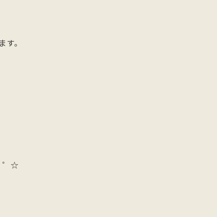
ます。
*・゜☆