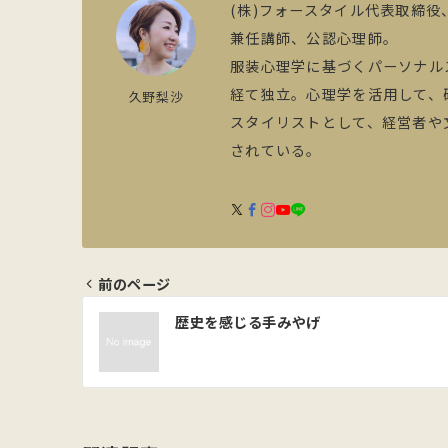
(株)フォースタイル代表取締役
兼任講師、公認心理師。
服装心理学に基づくパーソナル
経て独立。心理学を活用して、
久野梨沙
スタイリストとして、経営者や
されている。
前のページ
投
歴史を感じる手みやげ
稿
ナ
ビ