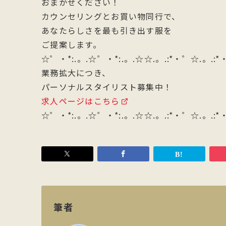
おまかせください！
カウンセリングとお買い物同行で、
あなたらしさを最も引き出す服を
ご提案します。
☆゜・*:.。.☆゜・*:.。.☆☆.。.:*・゜☆.。.:
業務拡大につき、
パーソナルスタイリスト募集中！
求人ページはこちら
☆゜・*:.。.☆゜・*:.。.☆☆.。.:*・゜☆.。.:
筆者