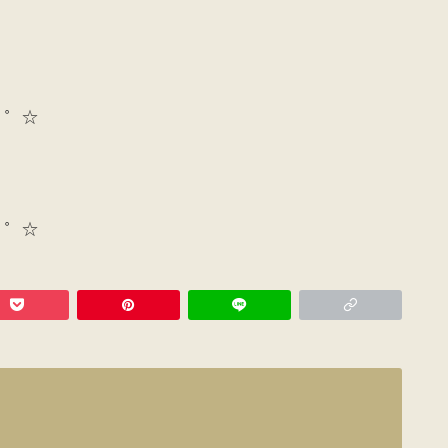
*・゜☆
*・゜☆