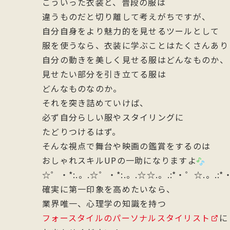
こういった衣装と、普段の服は
違うものだと切り離して考えがちですが、
自分自身をより魅力的を見せるツールとして
服を使うなら、衣装に学ぶことはたくさんあり
自分の動きを美しく見せる服はどんなものか、
見せたい部分を引き立てる服は
どんなものなのか。
それを突き詰めていけば、
必ず自分らしい服やスタイリングに
たどりつけるはず。
そんな視点で舞台や映画の鑑賞をするのは
おしゃれスキルUPの一助になりますよ
☆゜・*:.。.☆゜・*:.。.☆☆.。.:*・゜☆.。.:
確実に第一印象を高めたいなら、
業界唯一、心理学の知識を持つ
フォースタイルのパーソナルスタイリスト
に