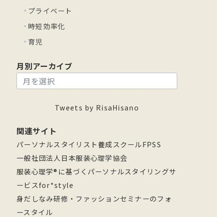
プライベート
時短効率化
育児
月別アーカイブ
月
別
ア
Tweets by RisaHisano
ー
関連サイト
カ
パーソナルスタイリスト養成スクールFPSS
イ
一般社団法人日本服装心理学協会
ブ
服装心理学®に基づくパーソナルスタイリングサ
ービスfor*style
身だしなみ研修・ファッションセミナーのフォ
ースタイル