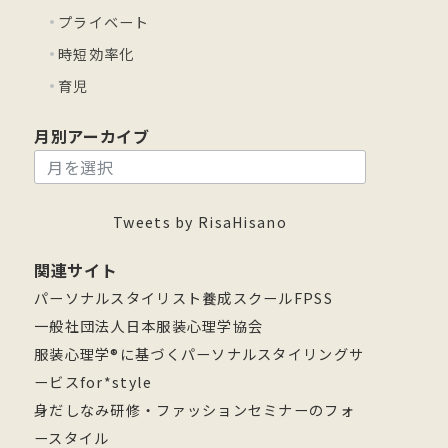
プライベート
時短効率化
育児
月別アーカイブ
月
別
ア
Tweets by RisaHisano
ー
関連サイト
カ
パーソナルスタイリスト養成スクールFPSS
イ
一般社団法人日本服装心理学協会
ブ
服装心理学®に基づくパーソナルスタイリングサ
ービスfor*style
身だしなみ研修・ファッションセミナーのフォ
ースタイル