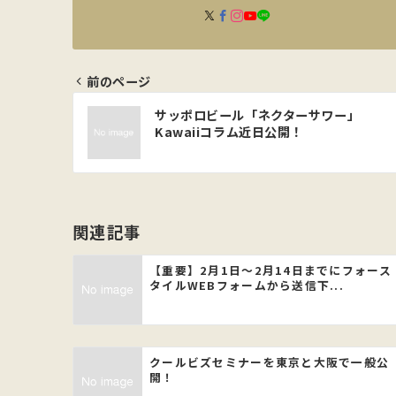
前のページ
投
サッポロビール「ネクターサワー」
Kawaiiコラム近日公開！
稿
ナ
ビ
関連記事
ゲ
【重要】2月1日〜2月14日までにフォース
タイルWEBフォームから送信下...
ー
シ
クールビズセミナーを東京と大阪で一般公
ョ
開！