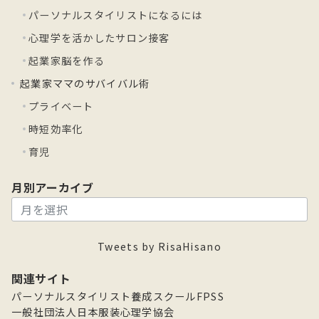
パーソナルスタイリストになるには
心理学を活かしたサロン接客
起業家脳を作る
起業家ママのサバイバル術
プライベート
時短効率化
育児
月別アーカイブ
月
別
ア
Tweets by RisaHisano
ー
カ
関連サイト
イ
パーソナルスタイリスト養成スクールFPSS
ブ
一般社団法人日本服装心理学協会