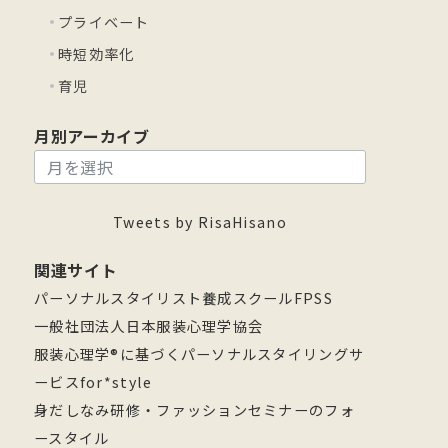
プライベート
時短効率化
育児
月別アーカイブ
月
別
ア
Tweets by RisaHisano
ー
関連サイト
カ
パーソナルスタイリスト養成スクールFPSS
イ
一般社団法人日本服装心理学協会
ブ
服装心理学®に基づくパーソナルスタイリングサ
ービスfor*style
身だしなみ研修・ファッションセミナーのフォ
ースタイル