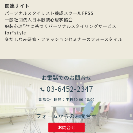
カ
関連サイト
イ
パーソナルスタイリスト養成スクールFPSS
ブ
一般社団法人日本服装心理学協会
服装心理学®に基づくパーソナルスタイリングサービス
for*style
身だしなみ研修・ファッションセミナーのフォースタイル
お電話でのお問合せ
03-6452-2347
電話受付時間：平日10:00-18:00
フォームからのお問合せ
お問合せ