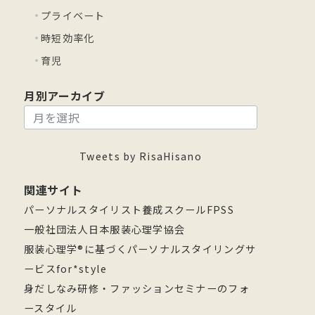
プライベート
時短効率化
育児
月別アーカイブ
月
別
ア
Tweets by RisaHisano
ー
関連サイト
カ
パーソナルスタイリスト養成スクールFPSS
イ
一般社団法人日本服装心理学協会
ブ
服装心理学®に基づくパーソナルスタイリングサ
ービスfor*style
身だしなみ研修・ファッションセミナーのフォ
ースタイル