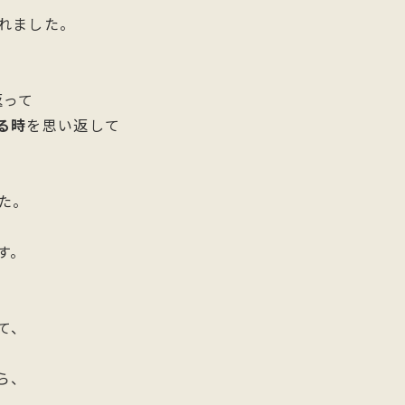
れました。
返って
る時
を思い返して
た。
す。
て、
ら、