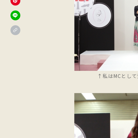
↑私はMCとし