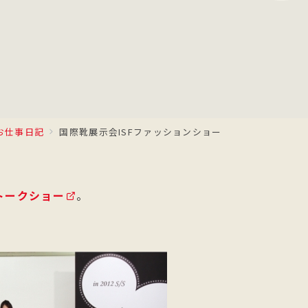
お仕事日記
国際靴展示会ISFファッションショー
トークショー
。