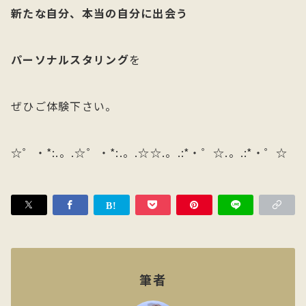
新たな自分、本当の自分に出会う
パーソナルスタリング
を
ぜひご体験下さい。
☆゜・*:.。.☆゜・*:.。.☆☆.。.:*・゜☆.。.:*・゜☆
筆者