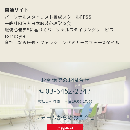
カ
関連サイト
イ
パーソナルスタイリスト養成スクールFPSS
ブ
一般社団法人日本服装心理学協会
服装心理学®に基づくパーソナルスタイリングサービス
for*style
身だしなみ研修・ファッションセミナーのフォースタイル
お電話でのお問合せ
03-6452-2347
電話受付時間：平日10:00-18:00
フォームからのお問合せ
お問合せ