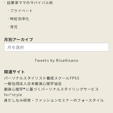
起業家ママのサバイバル術
プライベート
時短効率化
育児
月別アーカイブ
月
別
ア
Tweets by RisaHisano
ー
カ
関連サイト
イ
パーソナルスタイリスト養成スクールFPSS
ブ
一般社団法人日本服装心理学協会
服装心理学®に基づくパーソナルスタイリングサービス
for*style
身だしなみ研修・ファッションセミナーのフォースタイル